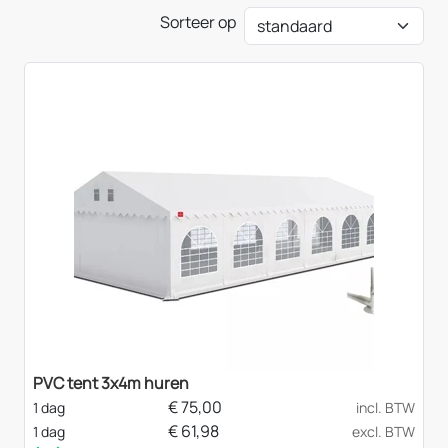
Sorteer op
PVC tent 3x4m huren
€
75,00
1 dag
incl. BTW
€
61,98
1 dag
excl. BTW