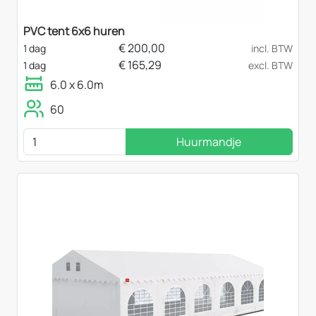
PVC tent 6x6 huren
€
200,00
1 dag
incl. BTW
€
165,29
1 dag
excl. BTW
6.0 x 6.0m
60
Huurmandje