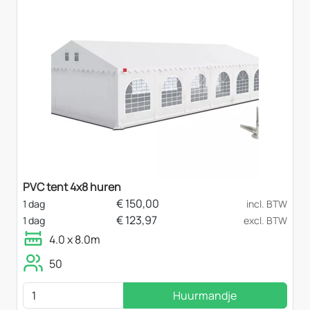
PVC tent 4x8 huren
€
150,00
1 dag
incl. BTW
€
123,97
1 dag
excl. BTW
4.0 x 8.0m
50
Huurmandje