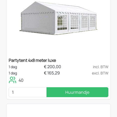
Partytent 4x8 meter luxe
€
200,00
1 dag
incl. BTW
€
165,29
1 dag
excl. BTW
40
Huurmandje