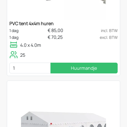
PVC tent 4x4m huren
€
85,00
1 dag
incl. BTW
€
70,25
1 dag
excl. BTW
4.0 x 4.0m
25
Huurmandje