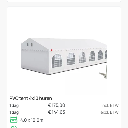
PVC tent 4x10 huren
€
175,00
1 dag
incl. BTW
€
144,63
1 dag
excl. BTW
4.0 x 10.0m