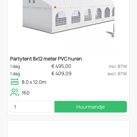
Partytent 8x12 meter PVC huren
€
495,00
1 dag
incl. BTW
€
409,09
1 dag
excl. BTW
8.0 x 12.0m
160
Huurmandje