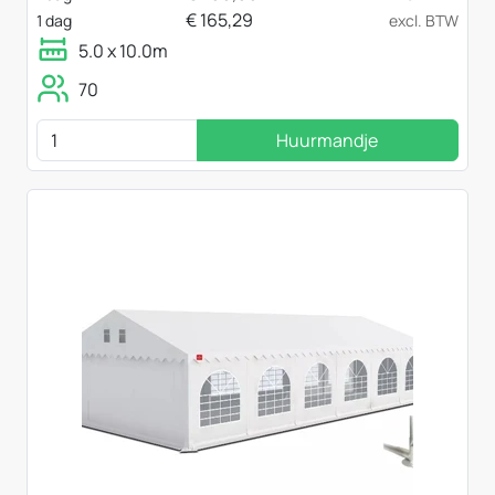
€
165,29
1 dag
excl. BTW
5.0 x 10.0m
70
Huurmandje