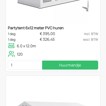
Partytent 6x12 meter PVC huren
€
395,00
1 dag
incl. BTW
€
326,45
1 dag
excl. BTW
6.0 x 12.0m
120
Huurmandje