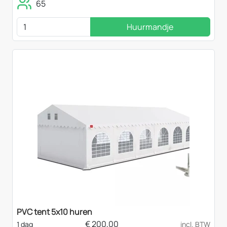
65
Huurmandje
PVC tent 5x10 huren
€
200,00
1 dag
incl. BTW