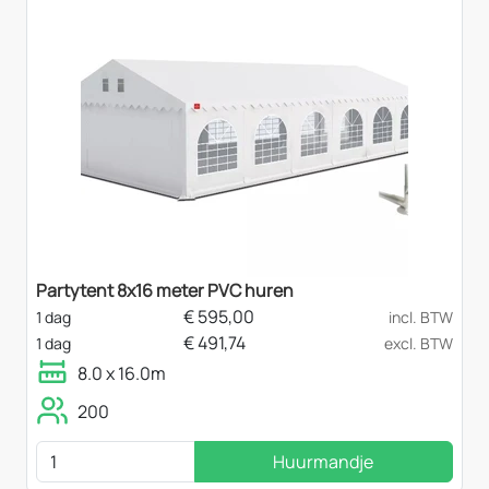
Partytent 8x16 meter PVC huren
€
595,00
1 dag
incl. BTW
€
491,74
1 dag
excl. BTW
8.0 x 16.0m
200
Huurmandje