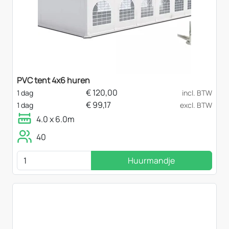
PVC tent 4x6 huren
€
120,00
1 dag
incl. BTW
€
99,17
1 dag
excl. BTW
4.0 x 6.0m
40
Huurmandje