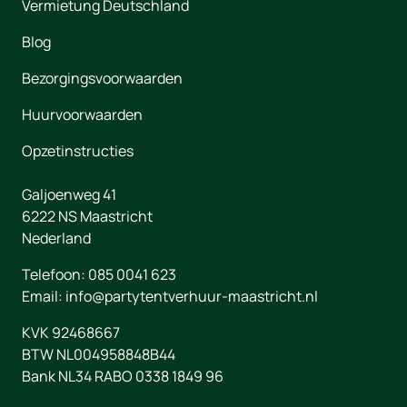
Vermietung Deutschland
Blog
Bezorgingsvoorwaarden
Huurvoorwaarden
Opzetinstructies
Galjoenweg 41
6222 NS
Maastricht
Nederland
Telefoon:
085 0041 623
Email:
info@partytentverhuur-maastricht.nl
KVK 92468667
BTW NL004958848B44
Bank NL34 RABO 0338 1849 96