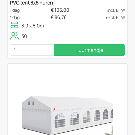
PVC tent 3x6 huren
€
105,00
1 dag
incl. BTW
€
86,78
1 dag
excl. BTW
3.0 x 6.0m
30
Huurmandje