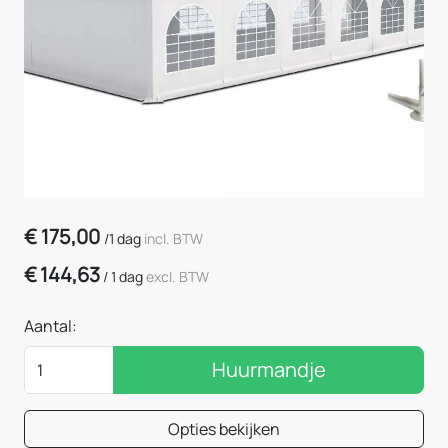
€
175,00
/
1 dag
incl. BTW
€
144,63
/
1 dag
excl. BTW
Aantal:
Huurmandje
Opties bekijken