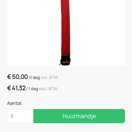
€
50,00
/
1 dag
incl. BTW
€
41,32
/
1 dag
excl. BTW
Aantal:
Huurmandje