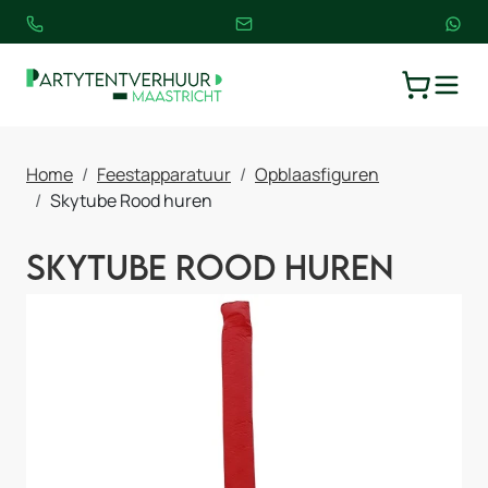
TOGGLE
WINKELW
Home
Feestapparatuur
Opblaasfiguren
Skytube Rood huren
Skytube Rood huren