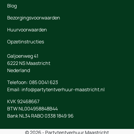
Blog
Bezorgingsvoorwaarden
Huurvoorwaarden
Opzetinstructies
Galjoenweg 41
6222 NS
Maastricht
Nederland
Telefoon:
085 0041 623
Email:
info@partytentverhuur-maastricht.nl
KVK 92468667
BTW NL004958848B44
Bank NL34 RABO 0338 1849 96
© 2026 - Partytentverhuur Maastricht