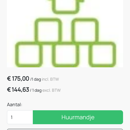
€
175,00
/
1 dag
incl. BTW
€
144,63
/
1 dag
excl. BTW
Aantal:
Huurmandje