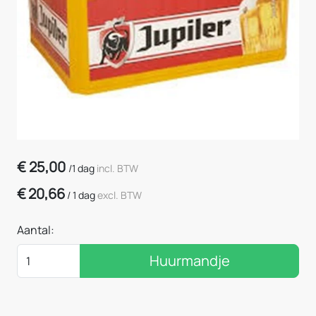
€
25,00
/
1 dag
incl. BTW
€
20,66
/
1 dag
excl. BTW
Aantal:
Huurmandje