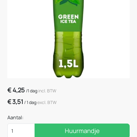
€
4,25
/
1 dag
incl. BTW
€
3,51
/
1 dag
excl. BTW
Aantal:
Huurmandje