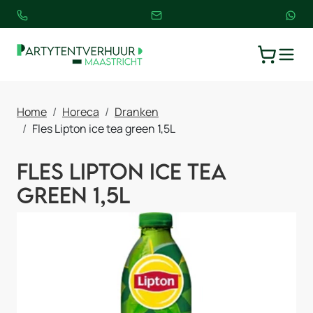
TOGGLE
WINKELW
Home
Horeca
Dranken
Fles Lipton ice tea green 1,5L
Fles Lipton ice tea
green 1,5L